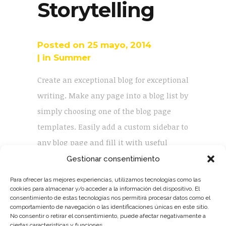
Storytelling
Posted on
25 mayo, 2014
in
Summer
Create an exceptional blog for exceptional
writing. Make any page into a blog list by
simply choosing one of the blog page
templates. Easily add a custom sidebar to
any blog page and fill it with useful
widgets that make navigation between
Gestionar consentimiento
relevant posts a...
Para ofrecer las mejores experiencias, utilizamos tecnologías como las
cookies para almacenar y/o acceder a la información del dispositivo. El
consentimiento de estas tecnologías nos permitirá procesar datos como el
comportamiento de navegación o las identificaciones únicas en este sitio.
No consentir o retirar el consentimiento, puede afectar negativamente a
ciertas características y funciones.